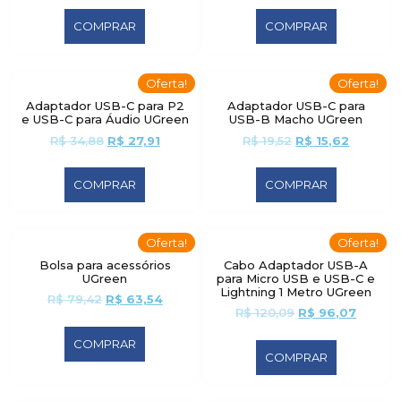
COMPRAR
COMPRAR
Oferta!
Oferta!
Adaptador USB-C para P2
Adaptador USB-C para
e USB-C para Áudio UGreen
USB-B Macho UGreen
R$
34,88
R$
27,91
R$
19,52
R$
15,62
COMPRAR
COMPRAR
Oferta!
Oferta!
Bolsa para acessórios
Cabo Adaptador USB-A
UGreen
para Micro USB e USB-C e
Lightning 1 Metro UGreen
R$
79,42
R$
63,54
R$
120,09
R$
96,07
COMPRAR
COMPRAR