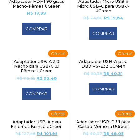
Adaptador HDMI 90 graus
Adaptador Micro USB e
Macho-Fêmea UGreen
Micro USB-C para USB-A
UGreen
R$
19,99
R$
24,80
R$
19,84
COMPRAR
COMPRAR
Oferta!
Oferta!
Adaptador USB-A 3.0
Adaptador USB-A para
Macho para USB-C 3.1
DB9 RS-232 UGreen
Fêmea UGreen
R$
50,38
R$
40,31
R$
116,85
R$
93,48
COMPRAR
COMPRAR
Oferta!
Oferta!
Adaptador USB-A para
Adaptador USB-C 3.1 para
Ethernet Branco UGreen
Cartão Memória UGreen
R$
127,48
R$
101,99
R$
60,07
R$
48,05