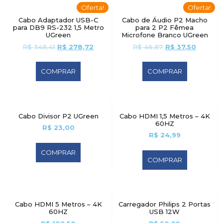
Oferta!
Oferta!
Cabo Adaptador USB-C
Cabo de Áudio P2 Macho
para DB9 RS-232 1,5 Metro
para 2 P2 Fêmea
UGreen
Microfone Branco UGreen
R$
348,41
R$
278,72
R$
46,87
R$
37,50
COMPRAR
COMPRAR
Cabo Divisor P2 UGreen
Cabo HDMI 1,5 Metros – 4K
60HZ
R$
23,00
R$
24,99
COMPRAR
COMPRAR
Cabo HDMI 5 Metros – 4K
Carregador Philips 2 Portas
60HZ
USB 12W