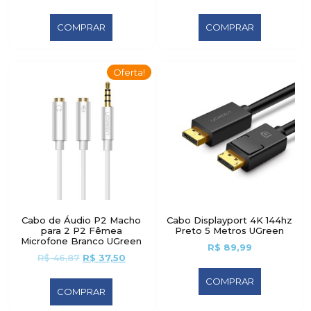
COMPRAR
COMPRAR
Oferta!
Cabo de Áudio P2 Macho
Cabo Displayport 4K 144hz
para 2 P2 Fêmea
Preto 5 Metros UGreen
Microfone Branco UGreen
R$
89,99
R$
46,87
R$
37,50
COMPRAR
COMPRAR