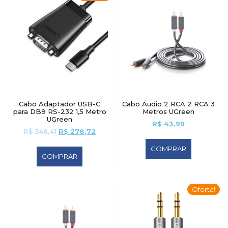
Cabo Adaptador USB-C
Cabo Áudio 2 RCA 2 RCA 3
para DB9 RS-232 1,5 Metro
Metros UGreen
UGreen
R$
43,99
R$
348,41
R$
278,72
COMPRAR
COMPRAR
Oferta!