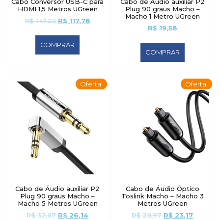
Cabo Conversor USB-C para
Cabo de Áudio auxiliar P2
HDMI 1,5 Metros UGreen
Plug 90 graus Macho –
Macho 1 Metro UGreen
R$
147,23
R$
117,78
R$
19,58
COMPRAR
COMPRAR
Oferta!
Oferta!
Cabo de Áudio auxiliar P2
Cabo de Áudio Óptico
Plug 90 graus Macho –
Toslink Macho – Macho 3
Macho 5 Metros UGreen
Metros UGreen
R$
32,67
R$
26,14
R$
28,97
R$
23,17